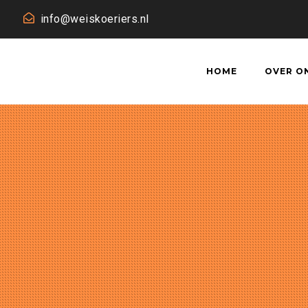
info@weiskoeriers.nl
HOME
OVER O