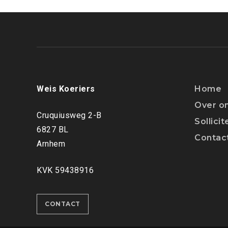
Weis Koeriers
Home
Over o
Cruquiusweg 2-B
Sollici
6827 BL
Contac
Arnhem
KVK 59438916
CONTACT