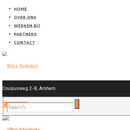
HOME
OVER ONS
WERKEN BIJ
PARTNERS
CONTACT
Cruqiusweg 2-B, Arnhem
085-4000 504
CONTACT
info@weiskoeriers.nl