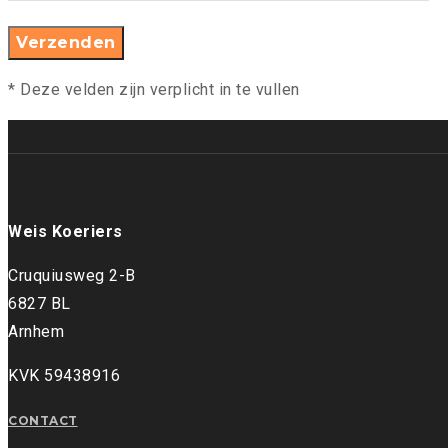
* Deze velden zijn verplicht in te vullen
Weis Koeriers
Cruquiusweg 2-B
6827 BL
Arnhem
KVK 59438916
CONTACT